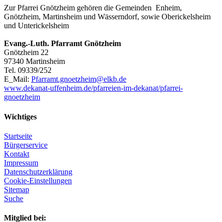
Zur Pfarrei Gnötzheim gehören die Gemeinden Enheim,
Gnötzheim, Martinsheim und Wässerndorf, sowie Oberickelsheim
und Unterickelsheim
Evang.-Luth. Pfarramt
Gnötzheim
Gnötzheim 22
97340 Martinsheim
Tel. 09339/252
E_Mail:
Pfarramt.gnoetzheim@elkb.de
www.dekanat-uffenheim.de/pfarreien-im-dekanat/pfarrei-
gnoetzheim
Wichtiges
Startseite
Bürgerservice
Kontakt
Impressum
Datenschutzerklärung
Cookie-Einstellungen
Sitemap
Suche
Mitglied bei: