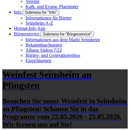
Vereine
Kath. und Evang. Pfarrämter
Info
Submenu for "Info"
Informationen für Bürger
Seinsheim A-Z
Heimat-Info App
Bürgerservice
Submenu for "Bürgerservice"
Informationen aus dem Markt Seinsheim
Bekanntmachungen
Allianz Südost 7/22
Bürger- und Generationenbus
Einrichtungen
Weinfest Seinsheim an
Pfingsten
Besuchen Sie unser Weinfest in Seinsheim
an Pfingsten! Schauen Sie in das
Programm vom 22.05.2026 - 25.05.2026.
Wir freuen uns auf Sie!