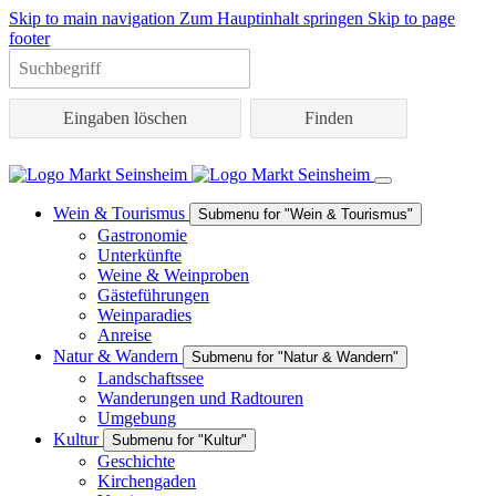
Skip to main navigation
Zum Hauptinhalt springen
Skip to page
footer
Eingaben löschen
Wein & Tourismus
Submenu for "Wein & Tourismus"
Gastronomie
Unterkünfte
Weine & Weinproben
Gästeführungen
Weinparadies
Anreise
Natur & Wandern
Submenu for "Natur & Wandern"
Landschaftssee
Wanderungen und Radtouren
Umgebung
Kultur
Submenu for "Kultur"
Geschichte
Kirchengaden